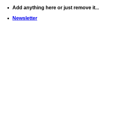
Skip
Add anything here or just remove it...
to
Newsletter
content