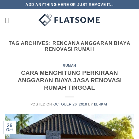
Skip
ADD ANYTHING HERE OR JUST REMOVE IT...
to
content
TAG ARCHIVES:
RENCANA ANGGARAN BIAYA
RENOVASI RUMAH
RUMAH
CARA MENGHITUNG PERKIRAAN
ANGGARAN BIAYA JASA RENOVASI
RUMAH TINGGAL
POSTED ON
OCTOBER 26, 2018
BY
BERKAH
26
Oct