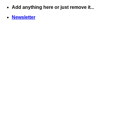
Skip
Add anything here or just remove it...
to
Newsletter
content