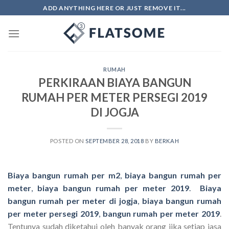
Skip
ADD ANYTHING HERE OR JUST REMOVE IT...
to
content
RUMAH
PERKIRAAN BIAYA BANGUN
RUMAH PER METER PERSEGI 2019
DI JOGJA
POSTED ON
SEPTEMBER 28, 2018
BY
BERKAH
Biaya bangun rumah per m2
,
biaya bangun rumah per
meter
,
biaya bangun rumah per meter 2019
.
Biaya
bangun rumah per meter di jogja
,
biaya bangun rumah
per meter persegi 2019
,
bangun rumah per meter 2019
.
Tentunya sudah diketahui oleh banyak orang jika setiap jasa