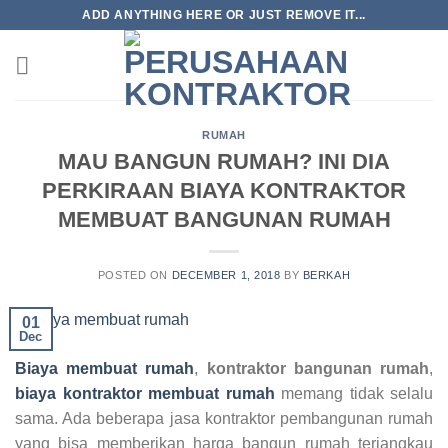
Skip
ADD ANYTHING HERE OR JUST REMOVE IT...
to
content
RUMAH
MAU BANGUN RUMAH? INI DIA
PERKIRAAN BIAYA KONTRAKTOR
MEMBUAT BANGUNAN RUMAH
POSTED ON
DECEMBER 1, 2018
BY
BERKAH
01
Dec
Biaya membuat rumah
,
kontraktor bangunan rumah
,
biaya kontraktor membuat rumah
memang tidak selalu
sama. Ada beberapa jasa kontraktor pembangunan rumah
yang bisa memberikan harga bangun rumah terjangkau