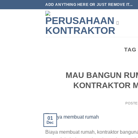
Skip
ADD ANYTHING HERE OR JUST REMOVE IT...
to
content
TAG
MAU BANGUN RUMA
KONTRAKTOR 
POST
01
Dec
Biaya membuat rumah, kontraktor banguna