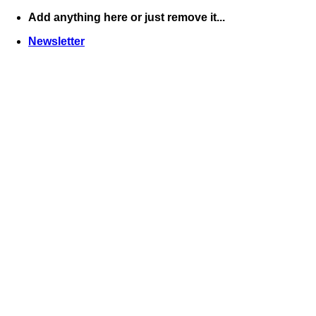
Skip
Add anything here or just remove it...
to
Newsletter
content