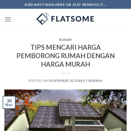
Skip
ADD ANYTHING HERE OR JUST REMOVE IT...
to
content
RUMAH
TIPS MENCARI HARGA
PEMBORONG RUMAH DENGAN
HARGA MURAH
POSTED ON
NOVEMBER 30, 2018
BY
BERKAH
30
Nov