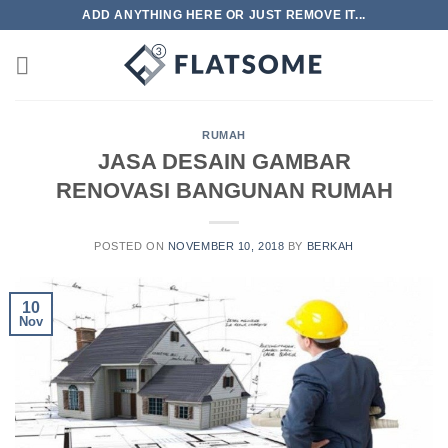
Skip
ADD ANYTHING HERE OR JUST REMOVE IT...
to
content
RUMAH
JASA DESAIN GAMBAR
RENOVASI BANGUNAN RUMAH
POSTED ON
NOVEMBER 10, 2018
BY
BERKAH
10
Nov