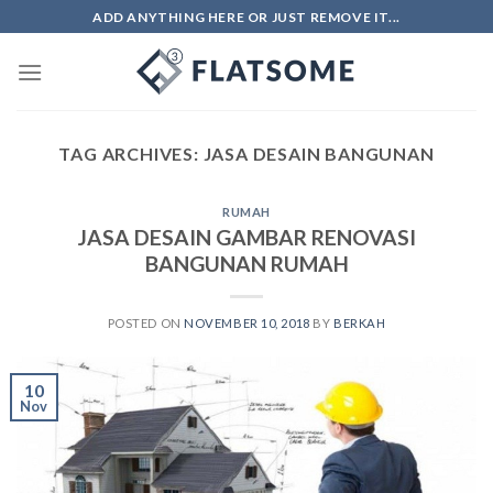
Skip
ADD ANYTHING HERE OR JUST REMOVE IT...
to
content
TAG ARCHIVES:
JASA DESAIN BANGUNAN
RUMAH
JASA DESAIN GAMBAR RENOVASI
BANGUNAN RUMAH
POSTED ON
NOVEMBER 10, 2018
BY
BERKAH
10
Nov