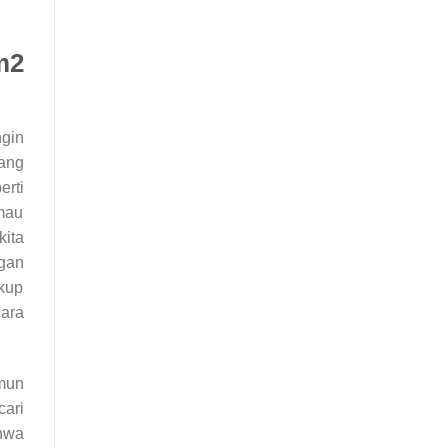
m2
gin
ang
rti
mau
kita
ngan
kup
ara
mun
ari
ahwa