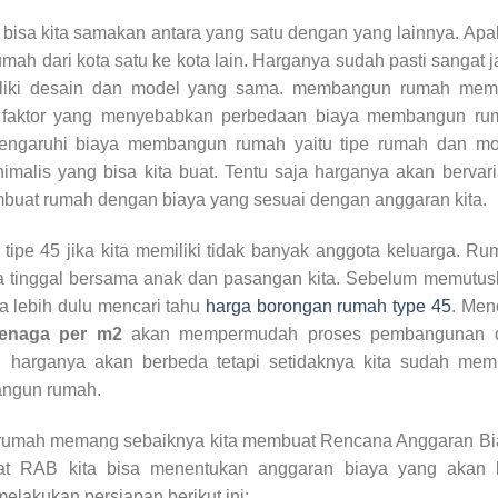
bisa kita samakan antara yang satu dengan yang lainnya. Apa
h dari kota satu ke kota lain. Harganya sudah pasti sangat 
liki desain dan model yang sama. membangun rumah memil
i faktor yang menyebabkan perbedaan biaya membangun ru
pengaruhi biaya membangun rumah yaitu tipe rumah dan mo
malis yang bisa kita buat. Tentu saja harganya akan bervari
buat rumah dengan biaya yang sesuai dengan anggaran kita.
ipe 45 jika kita memiliki tidak banyak anggota keluarga. R
ita tinggal bersama anak dan pasangan kita. Sebelum memutu
a lebih dulu mencari tahu
harga borongan rumah type 45
. Men
tenaga per m2
akan mempermudah proses pembangunan 
arganya akan berbeda tetapi setidaknya kita sudah memil
bangun rumah.
rumah memang sebaiknya kita membuat Rencana Anggaran Bi
at RAB kita bisa menentukan anggaran biaya yang akan k
elakukan persiapan berikut ini: