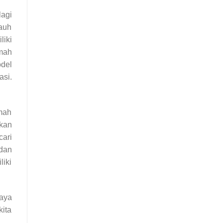
lagi
jauh
iki
mah
del
asi.
umah
skan
cari
dan
iki
aya
ita