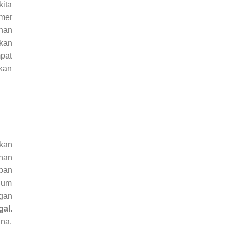
kita
mer
han
kan
pat
akan
kan
unan
apan
lum
gan
gal
.
na.