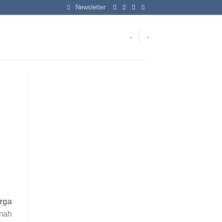
Newsletter
-
-
rga
mah