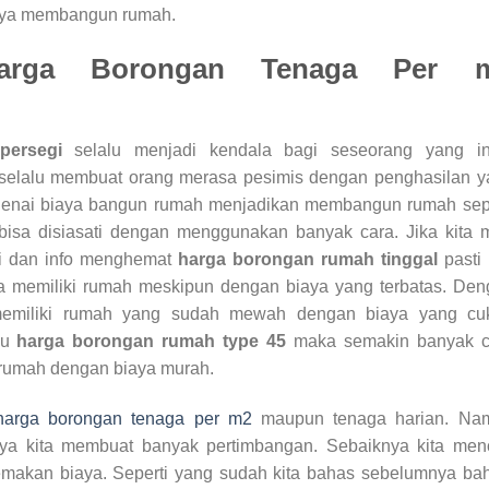
iaya membangun rumah.
arga Borongan Tenaga Per 
persegi
selalu menjadi kendala bagi seseorang yang in
selalu membuat orang merasa pesimis dengan penghasilan y
ngenai biaya bangun rumah menjadikan membangun rumah sepe
bisa disiasati dengan menggunakan banyak cara. Jika kita 
nsi dan info menghemat
harga borongan rumah tinggal
pasti 
sa memiliki rumah meskipun dengan biaya yang terbatas. De
memiliki rumah yang sudah mewah dengan biaya yang cu
hu
harga borongan rumah type 45
maka semakin banyak c
 rumah dengan biaya murah.
harga borongan tenaga per m2
maupun tenaga harian. Na
a kita membuat banyak pertimbangan. Sebaiknya kita menc
 memakan biaya. Seperti yang sudah kita bahas sebelumnya b