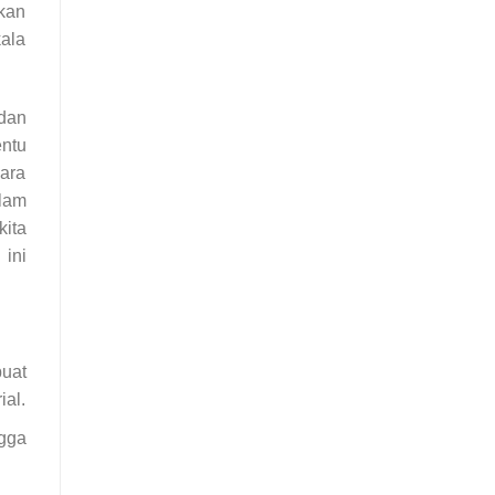
kan
ala
dan
entu
ara
alam
ita
ini
uat
ial.
ngga