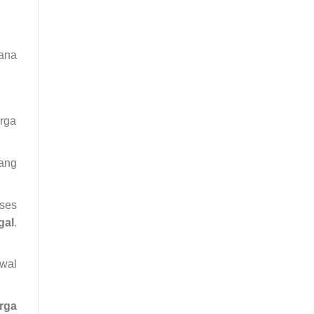
ana
arga
yang
ses
gal
.
wal
rga