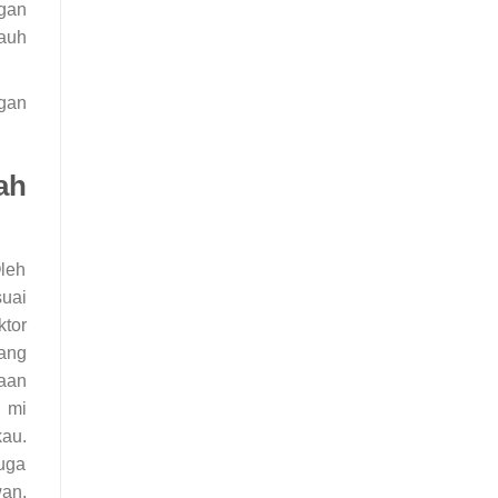
gan
auh
gan
ah
leh
uai
ktor
ang
aan
 mi
kau.
uga
an.