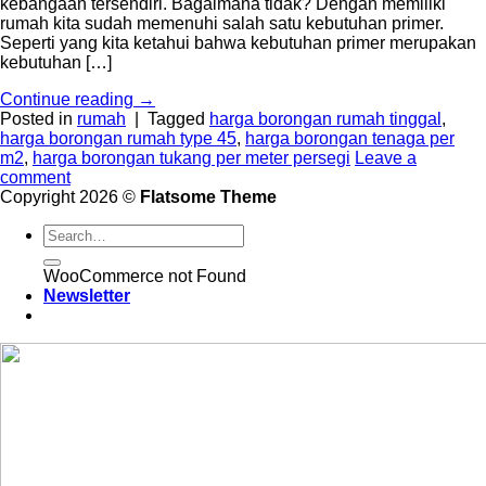
kebangaan tersendiri. Bagaimana tidak? Dengan memiliki
rumah kita sudah memenuhi salah satu kebutuhan primer.
Seperti yang kita ketahui bahwa kebutuhan primer merupakan
kebutuhan […]
Continue reading
→
Posted in
rumah
|
Tagged
harga borongan rumah tinggal
,
harga borongan rumah type 45
,
harga borongan tenaga per
m2
,
harga borongan tukang per meter persegi
Leave a
comment
Copyright 2026 ©
Flatsome Theme
WooCommerce not Found
Newsletter