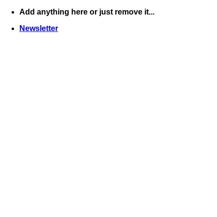
Skip
Add anything here or just remove it...
to
Newsletter
content