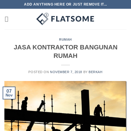
Skip
ADD ANYTHING HERE OR JUST REMOVE IT...
to
content
RUMAH
JASA KONTRAKTOR BANGUNAN
RUMAH
POSTED ON
NOVEMBER 7, 2018
BY
BERKAH
07
Nov