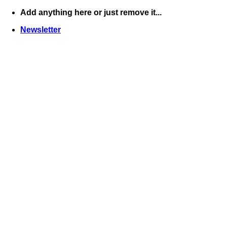
Skip
Add anything here or just remove it...
to
Newsletter
content