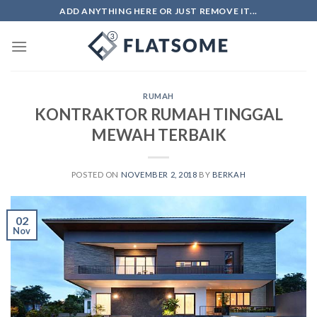
Skip
ADD ANYTHING HERE OR JUST REMOVE IT...
to
content
RUMAH
KONTRAKTOR RUMAH TINGGAL
MEWAH TERBAIK
POSTED ON
NOVEMBER 2, 2018
BY
BERKAH
02
Nov