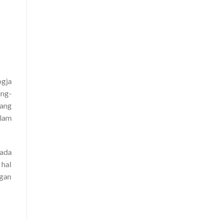
ogja
ung-
yang
alam
ada
 hal
ngan