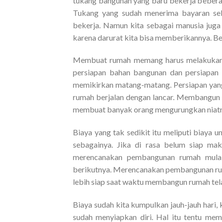
tukang bangunan yang baru bekerja beberap
Tukang yang sudah menerima bayaran seb
bekerja. Namun kita sebagai manusia juga 
karena darurat kita bisa memberikannya. B
Membuat rumah memang harus melakukan ba
persiapan bahan bangunan dan persiapan 
memikirkan matang-matang. Persiapan ya
rumah berjalan dengan lancar. Membangun
membuat banyak orang mengurungkan niat
Biaya yang tak sedikit itu meliputi biaya 
sebagainya. Jika di rasa belum siap ma
merencanakan pembangunan rumah mulai
berikutnya. Merencanakan pembangunan rum
lebih siap saat waktu membangun rumah tela
Biaya sudah kita kumpulkan jauh-jauh hari, 
sudah menyiapkan diri. Hal itu tentu me