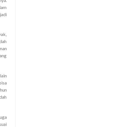
nya.
lam
jadi
yak,
udah
unan
yang
lain
isa
hun
udah
juga
suai