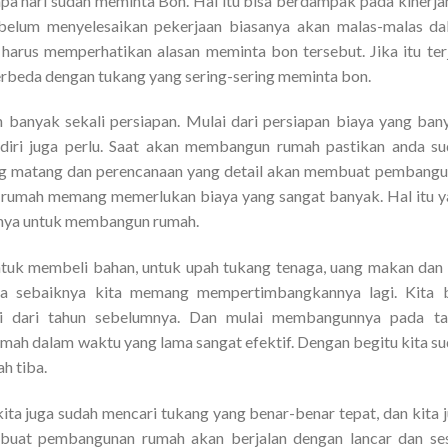
a hari sudah meminta Bon. Hal itu bisa berdampak pada kinerja
elum menyelesaikan pekerjaan biasanya akan malas-malas da
harus memperhatikan alasan meminta bon tersebut. Jika itu ter
erbeda dengan tukang yang sering-sering meminta bon.
nyak sekali persiapan. Mulai dari persiapan biaya yang ban
diri juga perlu. Saat akan membangun rumah pastikan anda s
ng matang dan perencanaan yang detail akan membuat pembang
 rumah memang memerlukan biaya yang sangat banyak. Hal itu 
nya untuk membangun rumah.
untuk membeli bahan, untuk upah tukang tenaga, uang makan dan 
ka sebaiknya kita memang mempertimbangkannya lagi. Kita b
 dari tahun sebelumnya. Dan mulai membangunnya pada ta
ah dalam waktu yang lama sangat efektif. Dengan begitu kita s
h tiba.
kita juga sudah mencari tukang yang benar-benar tepat, dan kita 
mbuat pembangunan rumah akan berjalan dengan lancar dan se