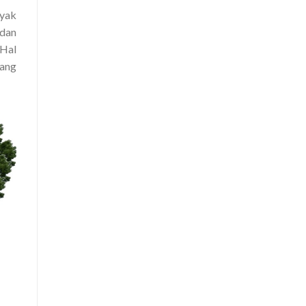
nyak
 dan
 Hal
rang