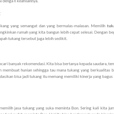
i denga n keahliannya.
t
 tukang yang semangat dan yang bermalas-malasan. Memilih
tuk
kinkan rumah yang kita bangun lebih cepat selesai. Dengan be
ah tukang tersebut juga lebih sedikit.
ncari banyak rekomendasi. Kita bisa bertanya kepada saudara, te
h membuat hunian sehingga tau mana tukang yang berkualitas b
asikan bisa jadi tukang itu memang memiliki kinerja yang bagus
memilih jasa tukang yang suka meminta Bon. Sering kali kita ju