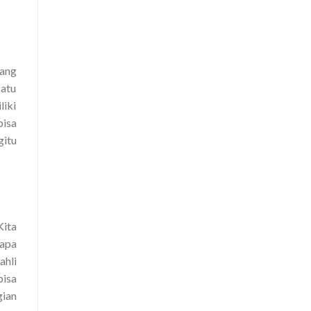
ang
satu
liki
bisa
gitu
Kita
rapa
ahli
bisa
gian