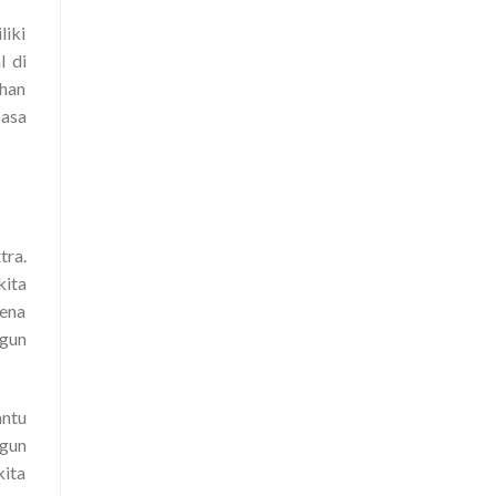
liki
l di
ahan
Jasa
tra.
kita
rena
ngun
ntu
gun
kita