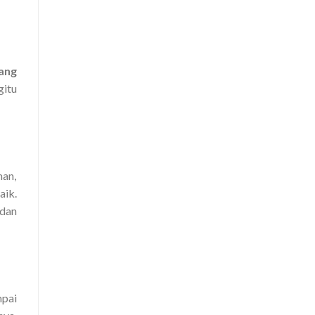
ang
gitu
man,
aik.
 dan
mpai